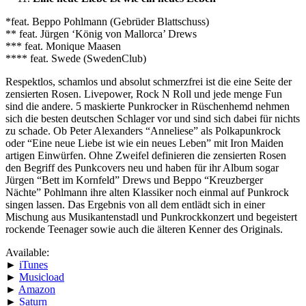
*feat. Beppo Pohlmann (Gebrüder Blattschuss)
** feat. Jürgen ‘König von Mallorca’ Drews
*** feat. Monique Maasen
**** feat. Swede (SwedenClub)
Respektlos, schamlos und absolut schmerzfrei ist die eine Seite der
zensierten Rosen. Livepower, Rock N Roll und jede menge Fun
sind die andere. 5 maskierte Punkrocker in Rüschenhemd nehmen
sich die besten deutschen Schlager vor und sind sich dabei für nichts
zu schade. Ob Peter Alexanders “Anneliese” als Polkapunkrock
oder “Eine neue Liebe ist wie ein neues Leben” mit Iron Maiden
artigen Einwürfen. Ohne Zweifel definieren die zensierten Rosen
den Begriff des Punkcovers neu und haben für ihr Album sogar
Jürgen “Bett im Kornfeld” Drews und Beppo “Kreuzberger
Nächte” Pohlmann ihre alten Klassiker noch einmal auf Punkrock
singen lassen. Das Ergebnis von all dem entlädt sich in einer
Mischung aus Musikantenstadl und Punkrockkonzert und begeistert
rockende Teenager sowie auch die älteren Kenner des Originals.
Available:
►
iTunes
►
Musicload
►
Amazon
►
Saturn