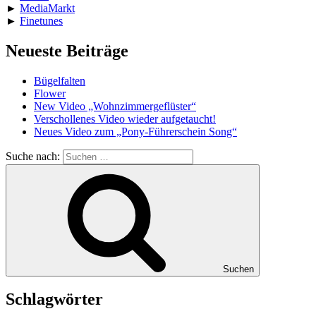
►
MediaMarkt
►
Finetunes
Neueste Beiträge
Bügelfalten
Flower
New Video „Wohnzimmergeflüster“
Verschollenes Video wieder aufgetaucht!
Neues Video zum „Pony-Führerschein Song“
Suche nach:
Suchen
Schlagwörter