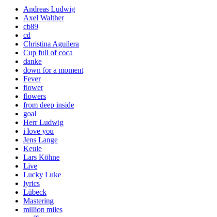
Andreas Ludwig
Axel Walther
cb89
cd
Christina Aguilera
Cup full of coca
danke
down for a moment
Fever
flower
flowers
from deep inside
goal
Herr Ludwig
i love you
Jens Lange
Keule
Lars Köhne
Live
Lucky Luke
lyrics
Lübeck
Mastering
million miles