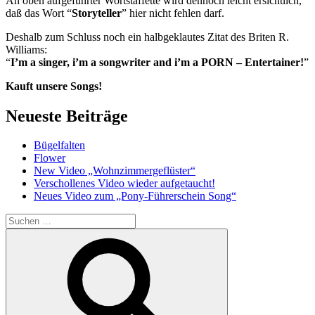
An oben aufgeführter Wortstaffette wird dennoch leicht ersichtlich,
daß das Wort “
Storyteller
” hier nicht fehlen darf.
Deshalb zum Schluss noch ein halbgeklautes Zitat des Briten R.
Williams:
“
I’m a singer, i’m a songwriter and i’m a PORN – Entertainer!
”
Kauft unsere Songs!
Neueste Beiträge
Bügelfalten
Flower
New Video „Wohnzimmergeflüster“
Verschollenes Video wieder aufgetaucht!
Neues Video zum „Pony-Führerschein Song“
Suche
nach:
Suchen