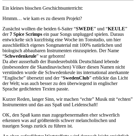
Ein kleines bisschen Geschichtsunterricht:
Hmmm… wie kam es zu diesem Projekt?
Zunächst wollten die beiden 6-Saiter “
SWEDE
” und “
KEULE
”
der
7 Spice Scrimps
ein paar Songs unplugged spielen. Daraus
entwickelte sich kurzfristig eine Woche im Tonstudio, um hier
ausschließlich eigenes Songmaterial mit 100% natürlichen und
biologisch abbaubaren Instrumenten einzuspielen. Der Name
“
Schwedenkeule
” war geboren!
Da aber ausserhalb der Bundesrebublik Deutschland lebende
(insbesondere die Skandinavischen) Völker diesen Namen nicht
verstünden wurde die Schwedenkeule ins international anerkannte
“Englische” übersetzt und der “
SwedenClub
” erblickte das Licht
der Welt; was auch besser zu den überwiegend in englischer
Sprache gedichteten Texten passte.
Kurzer Reden, langer Sinn, wir machen “echte” Musik mit “echten”
Instrumenten und das aus Spaß und Leidenschaft!
OK, den Spaß kann man zugegebenermaßen eher schwerlich
erkennen was auf größtenteils schwer melancholischen und
traurigen Songs zurück zu führen ist.